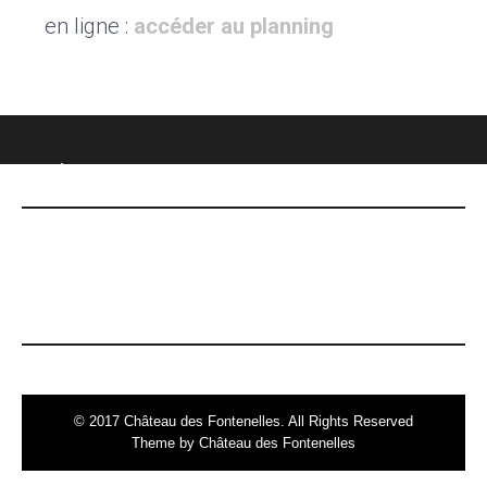
en ligne :
accéder au planning
CHÂTEAU DES FONTENELLES
DERNIÈRES NOUVELLES
Le 7 mai, date Inoubliable !
© 2017 Château des Fontenelles. All Rights Reserved
Theme by Château des Fontenelles