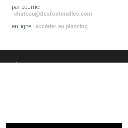
par courriel
:
chateau@desfontenelles.com
en ligne :
accéder au planning
CHÂTEAU DES FONTENELLES
DERNIÈRES NOUVELLES
Le 7 mai, date Inoubliable !