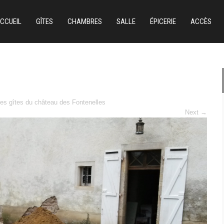
CCUEIL
GÎTES
CHAMBRES
SALLE
ÉPICERIE
ACCÈS
es gîtes du château des Fontenelles
Next
→