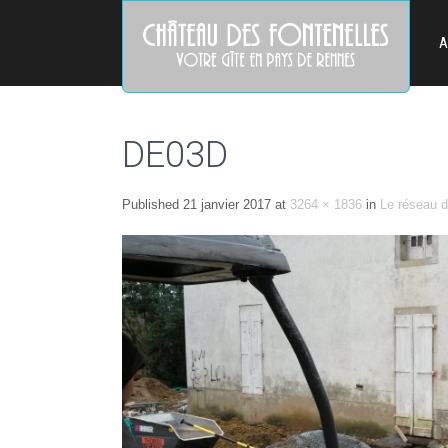
A
DE03D
Published
21 janvier 2017
at
3264 × 1836
in
Le réseau d