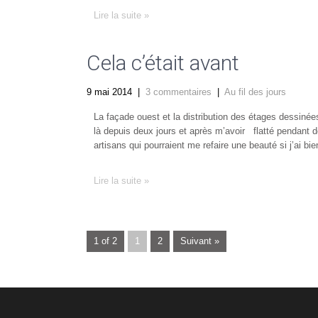
Lire la suite »
Cela c’était avant
9 mai 2014
|
3 commentaires
|
Au fil des jours
La façade ouest et la distribution des étages dessiné
là depuis deux jours et après m’avoir flatté pendant 
artisans qui pourraient me refaire une beauté si j’ai 
Lire la suite »
1 of 2
1
2
Suivant »