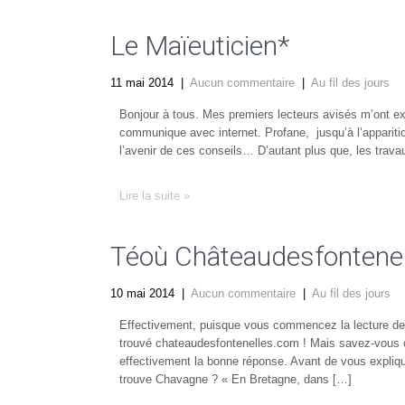
Le Maïeuticien*
11 mai 2014
|
Aucun commentaire
|
Au fil des jours
Bonjour à tous. Mes premiers lecteurs avisés m’ont expl
communique avec internet. Profane, jusqu’à l’appariti
l’avenir de ces conseils… D’autant plus que, les tra
Lire la suite »
Téoù Châteaudesfontenel
10 mai 2014
|
Aucun commentaire
|
Au fil des jours
Effectivement, puisque vous commencez la lecture de ce
trouvé chateaudesfontenelles.com ! Mais savez-vous 
effectivement la bonne réponse. Avant de vous expliq
trouve Chavagne ? « En Bretagne, dans […]