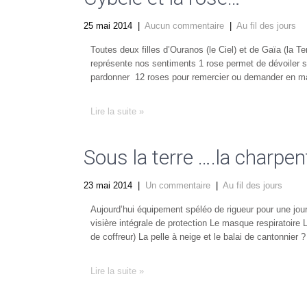
25 mai 2014
|
Aucun commentaire
|
Au fil des jours
Toutes deux filles d’Ouranos (le Ciel) et de Gaïa (la T
représente nos sentiments 1 rose permet de dévoiler s
pardonner 12 roses pour remercier ou demander en ma
Lire la suite »
Sous la terre ….la charpen
23 mai 2014
|
Un commentaire
|
Au fil des jours
Aujourd’hui équipement spéléo de rigueur pour une jo
visière intégrale de protection Le masque respiratoire
de coffreur) La pelle à neige et le balai de cantonnier
Lire la suite »