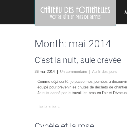
A
Month:
mai 2014
C’est la nuit, suie crevée
26 mai 2014
|
Un commentaire
|
Au fil des jours
Comme déjà conté, je passe mes journées à découvrir,
équipé pour prévenir les chutes de déchets de chantie
Je suis canné par le travail les bras en l’air et l’évac
Lire la suite »
Cybèle et la rose…