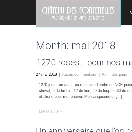
A
Month:
mai 2018
1270 roses….pour nos 
27 mai 2018
|
Aucun commentaire
|
Au fil des jours
1270 jours, on aurait pu repeupler l’arche de NOË puis
cheval, 8 de brebis, 12 de lion, 20 de loup ou 60 de s
et Bruno pour me rénover. Mon cinquième et […]
Lire la suite »
Un anniversaire que l’on 