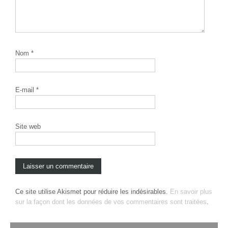
Nom
*
E-mail
*
Site web
Ce site utilise Akismet pour réduire les indésirables.
En savoir plus
sur la façon dont les données de vos commentaires sont traitées
.