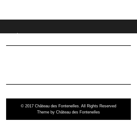
CHÂTEAU DES FONTENELLES
DERNIÈRES NOUVELLES
Le 7 mai, date Inoubliable !
© 2017 Château des Fontenelles. All Rights Reserved
Theme by Château des Fontenelles