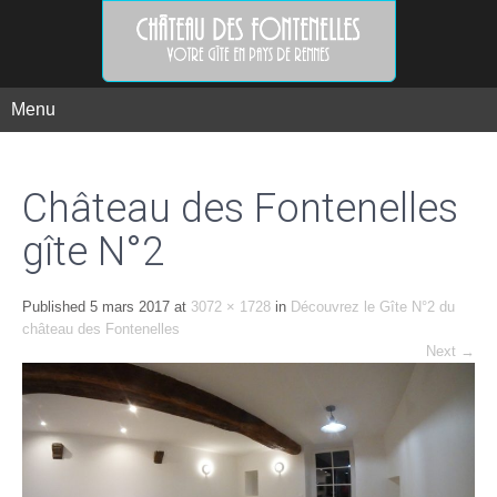
Menu
Château des Fontenelles
gîte N°2
Published
5 mars 2017
at
3072 × 1728
in
Découvrez le Gîte N°2 du
château des Fontenelles
Next
→