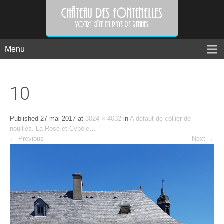
Menu
10
Published
27 mai 2017
at
3024 × 4032
in
A défaut de collier de
nouilles. La Rose et Cybèle…
←
Previous
Next
→