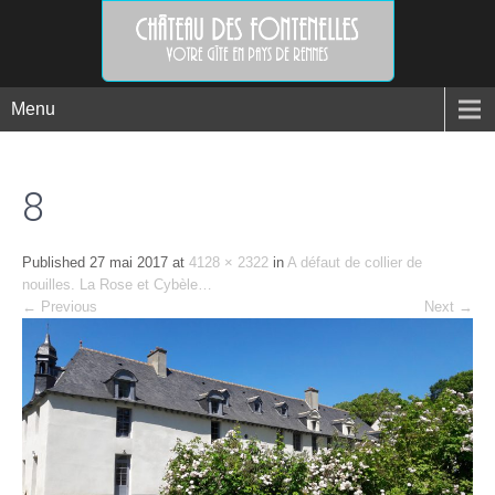
Menu
8
Published
27 mai 2017
at
4128 × 2322
in
A défaut de collier de
nouilles. La Rose et Cybèle…
←
Previous
Next
→