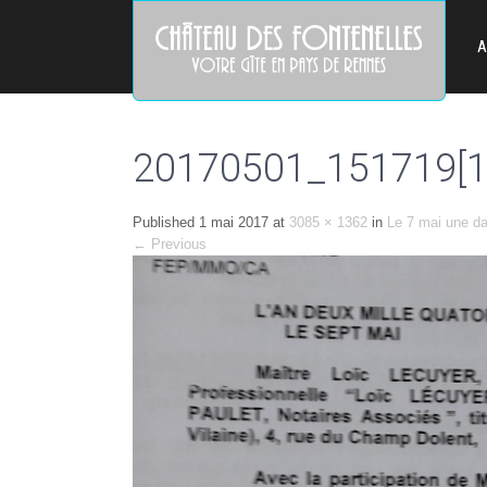
A
20170501_151719[1
Published
1 mai 2017
at
3085 × 1362
in
Le 7 mai une da
←
Previous