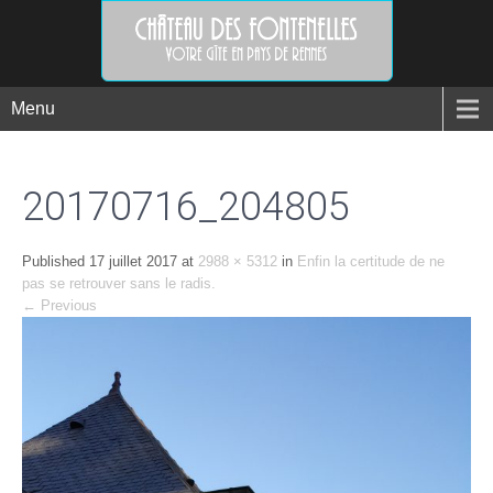
Menu
20170716_204805
Published
17 juillet 2017
at
2988 × 5312
in
Enfin la certitude de ne
pas se retrouver sans le radis.
←
Previous