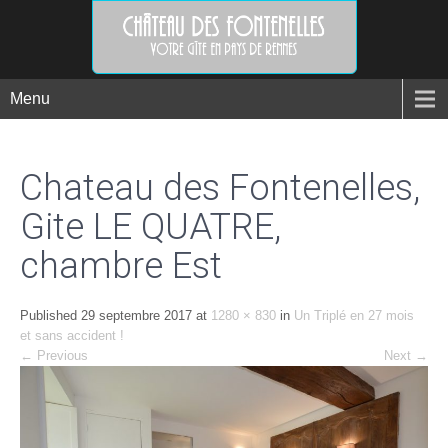
Menu
Chateau des Fontenelles,
Gite LE QUATRE,
chambre Est
Published
29 septembre 2017
at
1280 × 830
in
Un Triplé en 27 mois
et sans accident !
←
Previous
Next
→