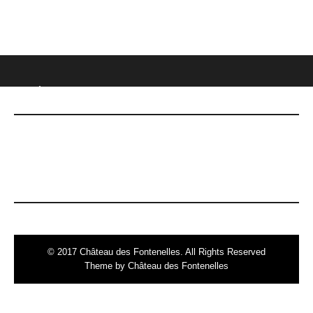
CHÂTEAU DES FONTENELLES
DERNIÈRES NOUVELLES
Le 7 mai, date Inoubliable !
© 2017 Château des Fontenelles. All Rights Reserved
Theme by Château des Fontenelles