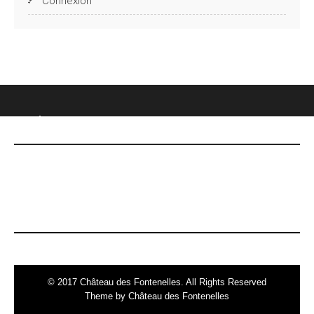
Connexion
CHÂTEAU DES FONTENELLES
DERNIÈRES NOUVELLES
Le 7 mai, date Inoubliable !
© 2017 Château des Fontenelles. All Rights Reserved
Theme by Château des Fontenelles