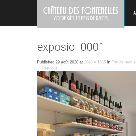
A
exposio_0001
Published
29 août 2020
at
2048 × 1365
in
Fier de mon é
←
Previous