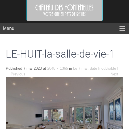
Menu
LE-HUIT-la-salle-de-vie-1
Published
7 mai 2023
at
2048 × 1365
in
Le 7 mai, date Inoubliable !
←
Previous
Next
→