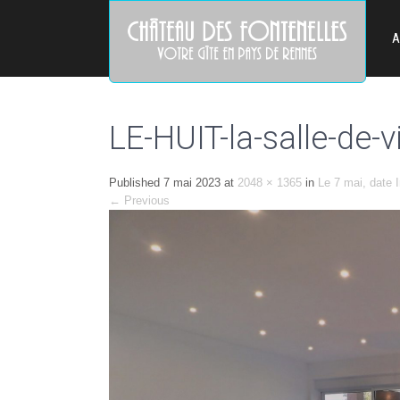
A
LE-HUIT-la-salle-de-v
Published
7 mai 2023
at
2048 × 1365
in
Le 7 mai, date I
←
Previous