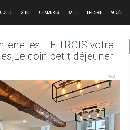
CCUEIL
GÎTES
CHAMBRES
SALLE
ÉPICERIE
ACCÈS
tenelles, LE TROIS votre
es,Le coin petit déjeuner
n
Next
→