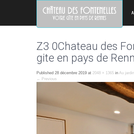
A
Z3 0Chateau des Fon
gite en pays de Renn
Published
28 décembre 2019
at
2048 × 1365
in
Au jardi
←
Previous