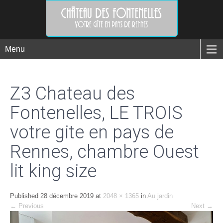
Menu
Z3 Chateau des
Fontenelles, LE TROIS
votre gite en pays de
Rennes, chambre Ouest
lit king size
Published
28 décembre 2019
at
2048 × 1365
in
Au jardin
←
Previous
Next
→