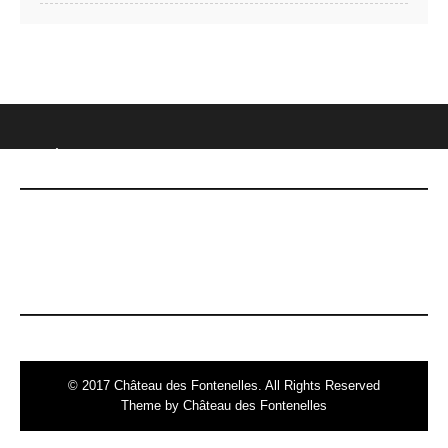
CHÂTEAU DES FONTENELLES
DERNIÈRES NOUVELLES
Le 7 mai, date Inoubliable !
© 2017 Château des Fontenelles. All Rights Reserved
Theme by Château des Fontenelles