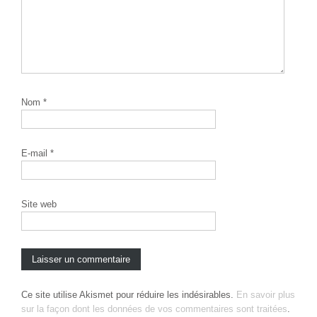
Nom
*
E-mail
*
Site web
Ce site utilise Akismet pour réduire les indésirables.
En savoir plus
sur la façon dont les données de vos commentaires sont traitées
.