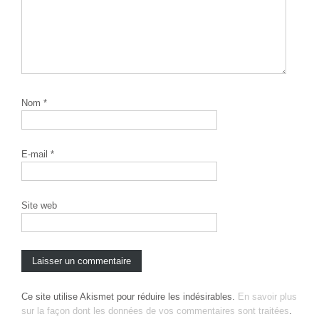
Nom
*
E-mail
*
Site web
Ce site utilise Akismet pour réduire les indésirables.
En savoir plus
sur la façon dont les données de vos commentaires sont traitées
.