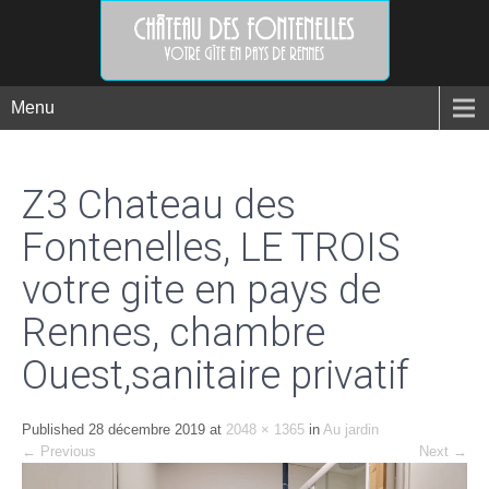
Menu
Z3 Chateau des
Fontenelles, LE TROIS
votre gite en pays de
Rennes, chambre
Ouest,sanitaire privatif
Published
28 décembre 2019
at
2048 × 1365
in
Au jardin
←
Previous
Next
→