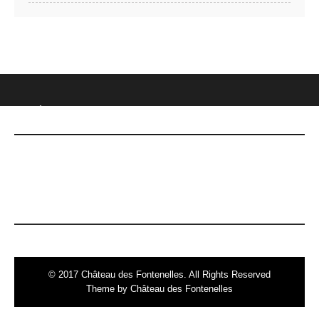
CHÂTEAU DES FONTENELLES
DERNIÈRES NOUVELLES
Le 7 mai, date Inoubliable !
© 2017 Château des Fontenelles. All Rights Reserved
Theme by Château des Fontenelles