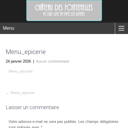
Menu
Menu_epicerie
24 janvier 2026
|
Aucun commentaire
Menu_epicerie
Post
←
Menu_epicerie
navigation
Laisser un commentaire
Votre adresse e-mail ne sera pas publiée.
Les champs obligatoires
sont indiqués avec
*