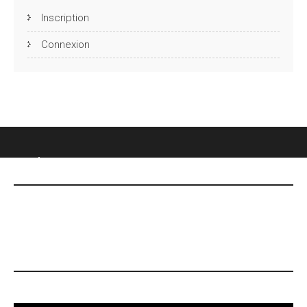
Inscription
Connexion
CHÂTEAU DES FONTENELLES
DERNIÈRES NOUVELLES
Le 7 mai, date Inoubliable !