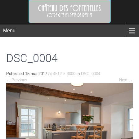
Menu
DSC_0004
Published
15 mai 2017
at
4512 × 3000
in
DSC_0004
←
Previous
Next
→