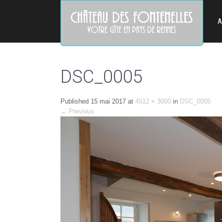
A
DSC_0005
Published
15 mai 2017
at
4512 × 3000
in
DSC_0005
←
Previous