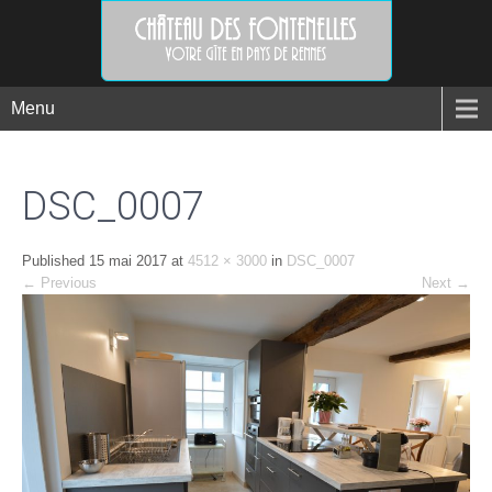
Menu
DSC_0007
Published
15 mai 2017
at
4512 × 3000
in
DSC_0007
←
Previous
Next
→