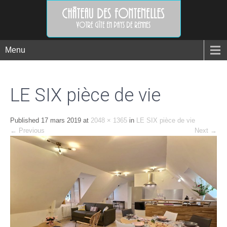
Menu
LE SIX pièce de vie
Published
17 mars 2019
at
2048 × 1365
in
LE SIX pièce de vie
←
Previous
Next
→