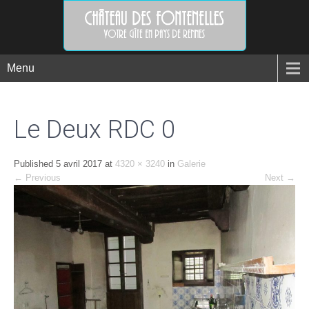
Menu
Le Deux RDC 0
Published
5 avril 2017
at
4320 × 3240
in
Galerie
←
Previous
Next
→