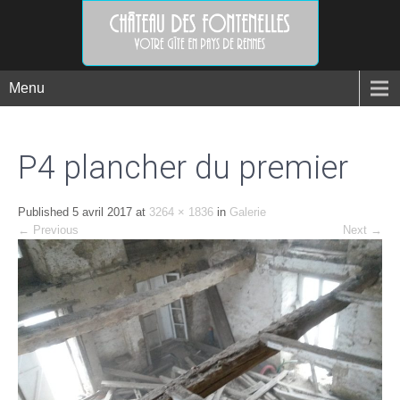
Menu
P4 plancher du premier
Published
5 avril 2017
at
3264 × 1836
in
Galerie
←
Previous
Next
→