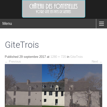
Menu
GiteTrois
Published
29 septembre 2017
at
1280 × 720
in
GiteTrois
←
Previous
Next
→