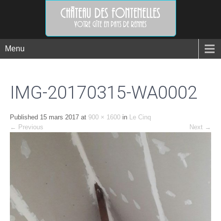
Menu
IMG-20170315-WA0002
Published
15 mars 2017
at
900 × 1600
in
Le Cinq
←
Previous
Next
→