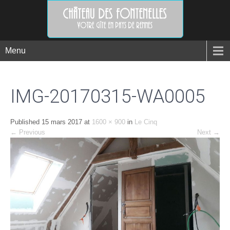
Menu
IMG-20170315-WA0005
Published
15 mars 2017
at
1600 × 900
in
Le Cinq
←
Previous
Next
→