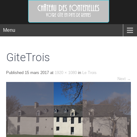
Menu
GiteTrois
Published
15 mars 2017
at
1920 × 1080
in
Le Trois
Next
→