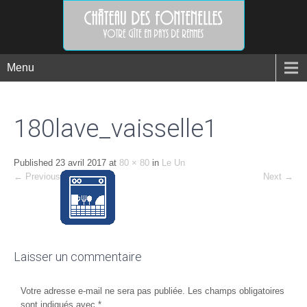
Menu
180lave_vaisselle1
Published
23 avril 2017
at
80 × 80
in
Le Un
←
Previous
Next
→
Laisser un commentaire
Votre adresse e-mail ne sera pas publiée.
Les champs obligatoires
sont indiqués avec
*