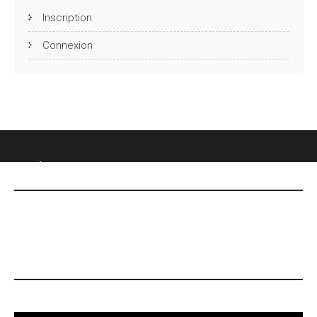
Inscription
Connexion
CHÂTEAU DES FONTENELLES
DERNIÈRES NOUVELLES
Le 7 mai, date Inoubliable !