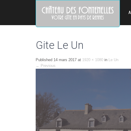
A
Gite Le Un
Published
14 mars 2017
at
1920 × 1080
in
Le Un
←
Previous