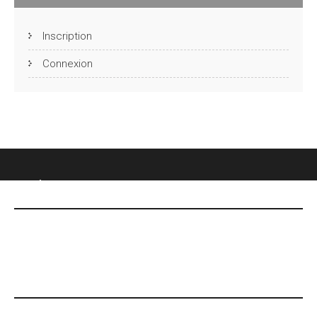
Inscription
Connexion
CHÂTEAU DES FONTENELLES
DERNIÈRES NOUVELLES