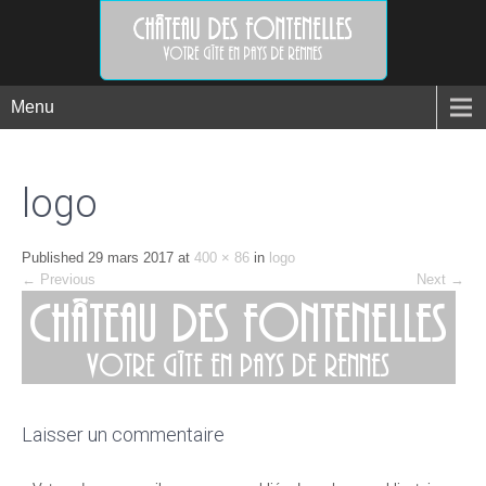
Menu
logo
Published
29 mars 2017
at
400 × 86
in
logo
←
Previous
Next
→
Laisser un commentaire