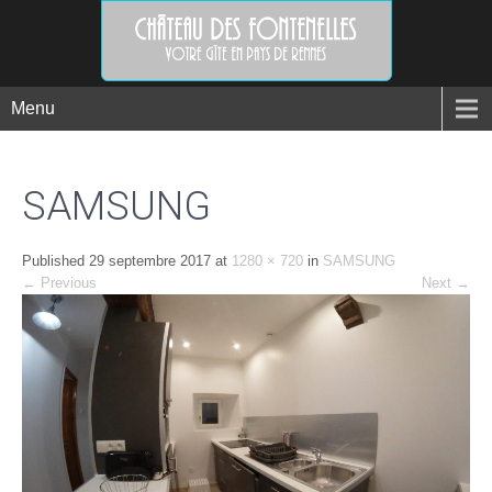
Menu
SAMSUNG
Published
29 septembre 2017
at
1280 × 720
in
SAMSUNG
←
Previous
Next
→