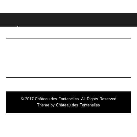
CHÂTEAU DES FONTENELLES
DERNIÈRES NOUVELLES
Le 7 mai, date Inoubliable !
© 2017 Château des Fontenelles. All Rights Reserved
Theme by Château des Fontenelles