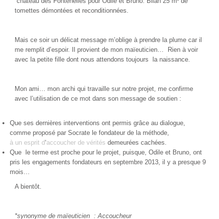
château des Fontenelles pour Odile et Bruno. Bilan 25 m² de
tomettes démontées et reconditionnées.
Mais ce soir un délicat message m’oblige à prendre la plume car il
me remplit d’espoir. Il provient de mon maïeuticien… Rien à voir
avec la petite fille dont nous attendons toujours la naissance.
Mon ami… mon archi qui travaille sur notre projet, me confirme
avec l’utilisation de ce mot dans son message de soutien :
Que ses dernières interventions ont permis grâce au dialogue,
comme proposé par Socrate le fondateur de la méthode,
à
un
esprit
d
‘
accoucher
de
vérités
demeurées cachées.
Que le terme est proche pour le projet, puisque, Odile et Bruno, ont
pris les engagements fondateurs en septembre 2013, il y a presque 9
mois…
A bientôt.
*synonyme de maïeuticien : Accoucheur