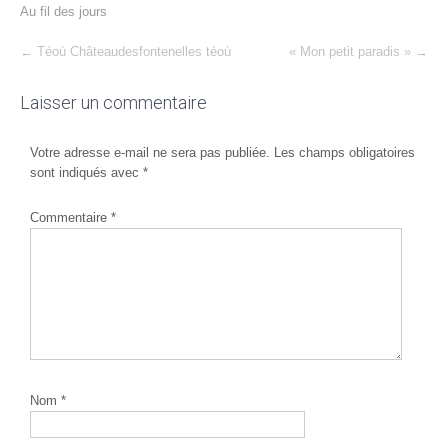
Au fil des jours
Post
←
Téoù Châteaudesfontenelles téoù
« Mon petit paradis »
→
navigation
Laisser un commentaire
Votre adresse e-mail ne sera pas publiée.
Les champs obligatoires
sont indiqués avec
*
Commentaire
*
Nom
*