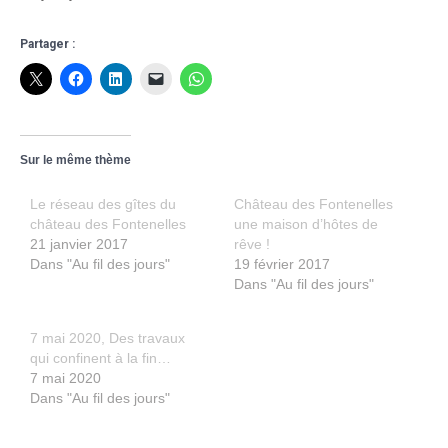
Partager :
Sur le même thème
Le réseau des gîtes du
Château des Fontenelles
château des Fontenelles
une maison d’hôtes de
21 janvier 2017
rêve !
Dans "Au fil des jours"
19 février 2017
Dans "Au fil des jours"
7 mai 2020, Des travaux
qui confinent à la fin…
7 mai 2020
Dans "Au fil des jours"