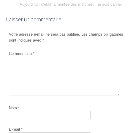
Aujourd’hui, c’était la montée des marches… je suis canné.
→
navigation
Laisser un commentaire
Votre adresse e-mail ne sera pas publiée.
Les champs obligatoires
sont indiqués avec
*
Commentaire
*
Nom
*
E-mail
*