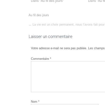
Dans "Au fil des jours"
Dans "Au fi
Au fil des jours
Post
←
La vie est un choix permanent, nous l’avons fait pour 
navigation
Laisser un commentaire
Votre adresse e-mail ne sera pas publiée.
Les champs 
Commentaire
*
Nom
*