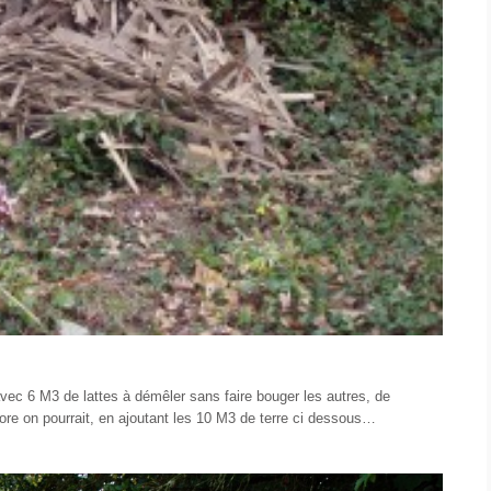
vec 6 M3 de lattes à démêler sans faire bouger les autres, de
core on pourrait, en ajoutant les 10 M3 de terre ci dessous…