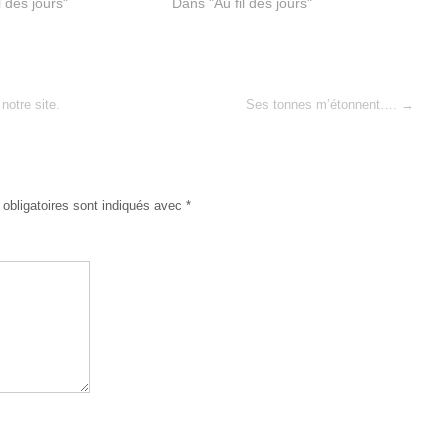
l des jours"
Dans "Au fil des jours"
notre site.
Ses tonnes m’étonnent….
→
obligatoires sont indiqués avec
*