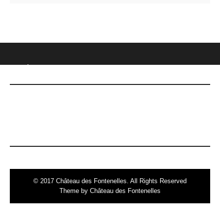
CHÂTEAU DES FONTENELLES
DERNIÈRES NOUVELLES
Le 7 mai, date Inoubliable !
© 2017 Château des Fontenelles. All Rights Reserved
Theme by Château des Fontenelles