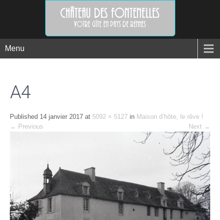
Menu
A4
Published
14 janvier 2017
at
5092 × 5127
in
Maison d’hôte, le rêve !
←
Previous
Next
→