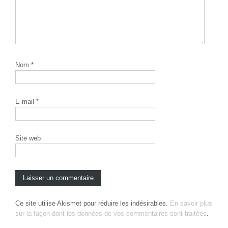
Nom
*
E-mail
*
Site web
Ce site utilise Akismet pour réduire les indésirables.
En savoir plus
sur la façon dont les données de vos commentaires sont traitées
.