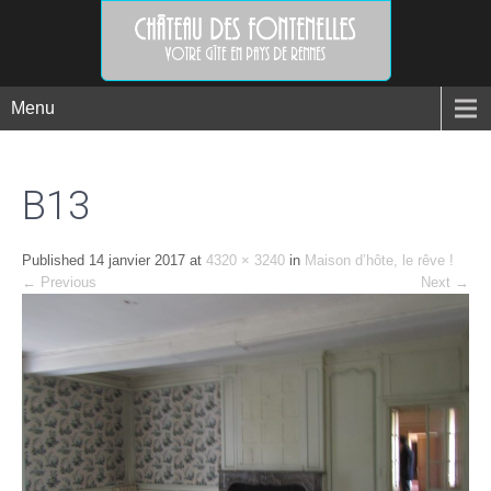
Menu
B13
Published
14 janvier 2017
at
4320 × 3240
in
Maison d’hôte, le rêve !
←
Previous
Next
→