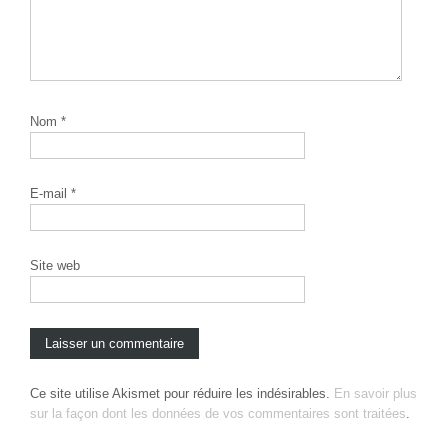
Nom
*
E-mail
*
Site web
Ce site utilise Akismet pour réduire les indésirables.
En savoir plus
sur la façon dont les données de vos commentaires sont traitées
.