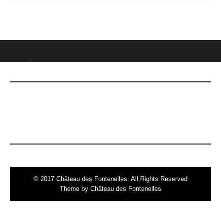
CHÂTEAU DES FONTENELLES
DERNIÈRES NOUVELLES
Le 7 mai, date Inoubliable !
© 2017 Château des Fontenelles. All Rights Reserved
Theme by Château des Fontenelles