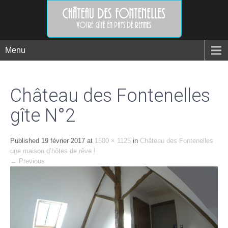
Menu
Château des Fontenelles
gîte N°2
Published
19 février 2017
at
1500 × 1125
in
Château des Fontenelles
une maison d’hôtes de rêve !
←
Previous