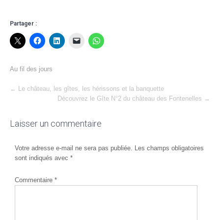
Partager :
Au fil des jours
Post
←
Le château, les gîtes, les hérissons et la banquette
Découvrez le Gîte N°2 du château des Fontenelles
→
navigation
Laisser un commentaire
Votre adresse e-mail ne sera pas publiée.
Les champs obligatoires
sont indiqués avec
*
Commentaire
*