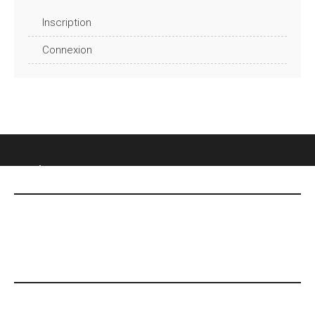
Inscription
Connexion
CHÂTEAU DES FONTENELLES
DERNIÈRES NOUVELLES
Le 7 mai, date Inoubliable !