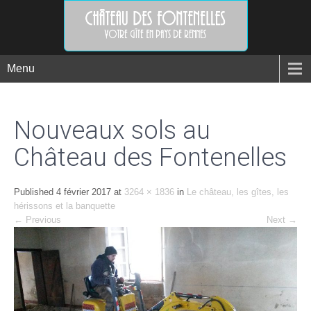
Menu
Nouveaux sols au
Château des Fontenelles
Published
4 février 2017
at
3264 × 1836
in
Le château, les gîtes, les
hérissons et la banquette
←
Previous
Next
→