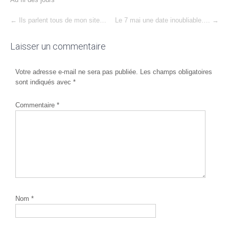
Post
←
Ils parlent tous de mon site…
Le 7 mai une date inoubliable….
→
navigation
Laisser un commentaire
Votre adresse e-mail ne sera pas publiée.
Les champs obligatoires
sont indiqués avec
*
Commentaire
*
Nom
*