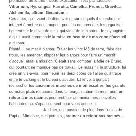
professeur de lettres ! Cette explication n’est pas crédible.
Viburnum, Hydrangea, Parrotia, Camellia, Prunus, Grevilea,
Alchemilla, allium, Geranium
…
Ces mots, qu’il vient de découvrir et sur lesquels il cherche sur
internet à mettre des images, pour les comprendre, les organiser,
figurent sur le devis de celui qui vient de le planter : le paysagiste
à qui il avait commandé l
a mise en beauté de ma zone d’accueil
a disparu…
Planté, il se met à planter. Étaler les vingt M3 de terre, faire des
trous, les amender, disposer les plantes pour faire un massif
d’accueil était la mission. C’était sans compter la folie de Bruno,
qui pourtant ne manque pas de travail. Ce massif il le structure, lui
crée un vis-à-vis, pour fleurir les deux côtés de l’allée qu’il trace
entre le parking et le bureau d’accueil. Et le voilà qui part
rechercher
les anciennes marches de mon escalier
,
les grands
schistes plats
récupérés dans la réorganisation de mes murs,
un
retour à mes racines
pour protéger au mieux mes nouvelles
habitantes qui s’épanouissent pour vous accueillir.
Jardiner, une passion de plus dans l’union de
Papi et Mimonne, ses parents,
jardiner un retour aux racines…