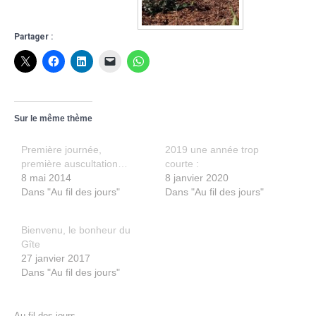
Partager :
Sur le même thème
Première journée,
2019 une année trop
première auscultation…
courte :
8 mai 2014
8 janvier 2020
Dans "Au fil des jours"
Dans "Au fil des jours"
Bienvenu, le bonheur du
Gîte
27 janvier 2017
Dans "Au fil des jours"
Au fil des jours