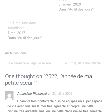
8 janvier 2019
Dans "Au fil des jours"
Le 7 mai une date
inoubliable….
7 mai 2017
Dans "Au fil des jours"
Au fil des jours
Post
←
La déraison a l’âge de raison
Le 7 mai, date Inoubliable !
→
navigation
One thought on “
2022, l’année de ma
petite sœur !
”
Amandine Pizzanelli
on
31 juillet 2025
Chambre très confortable cuisine équipée un super espace
de vie avec vue sur la mer très agréable et propre une belle
piscine très agréable ainsi qu’une belle plage privée très agréable