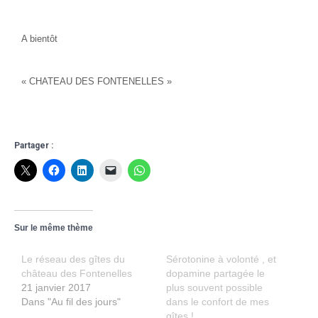
A bientôt
« CHATEAU DES FONTENELLES »
Partager :
Sur le même thème
Le réseau des gîtes du
Sérotonine à volonté , et
château des Fontenelles
dopamine partagée le
21 janvier 2017
plus souvent possible
Dans "Au fil des jours"
dans le confort de mes
gîtes !