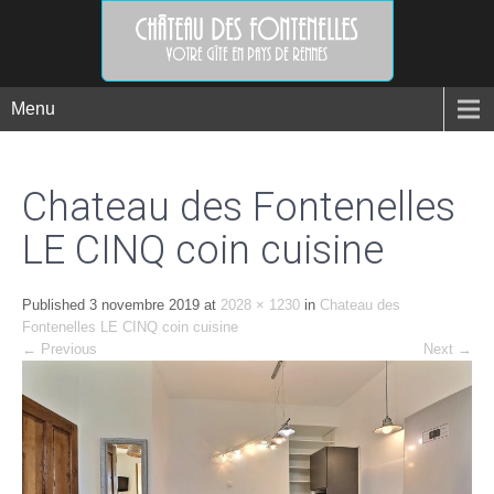
Menu
Chateau des Fontenelles
LE CINQ coin cuisine
Published
3 novembre 2019
at
2028 × 1230
in
Chateau des
Fontenelles LE CINQ coin cuisine
←
Previous
Next
→