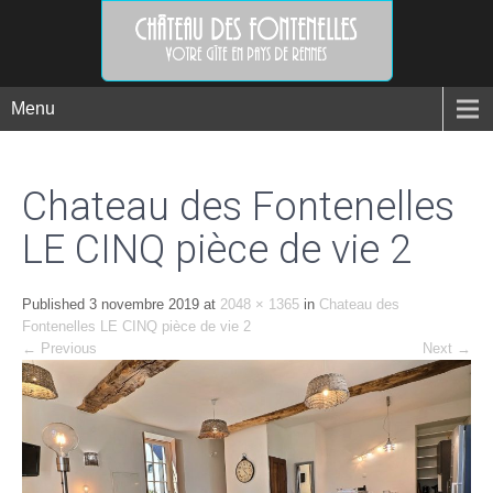
Menu
Chateau des Fontenelles
LE CINQ pièce de vie 2
Published
3 novembre 2019
at
2048 × 1365
in
Chateau des
Fontenelles LE CINQ pièce de vie 2
←
Previous
Next
→