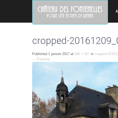
A
cropped-20161209_
Published
1 janvier 2017
at
940 × 627
in
cropped-20161
←
Previous