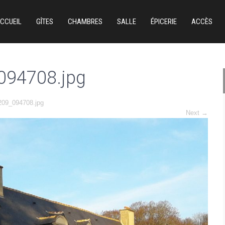
CCUEIL
GÎTES
CHAMBRES
SALLE
ÉPICERIE
ACCÈS
094708.jpg
209_094708.jpg
Next
→