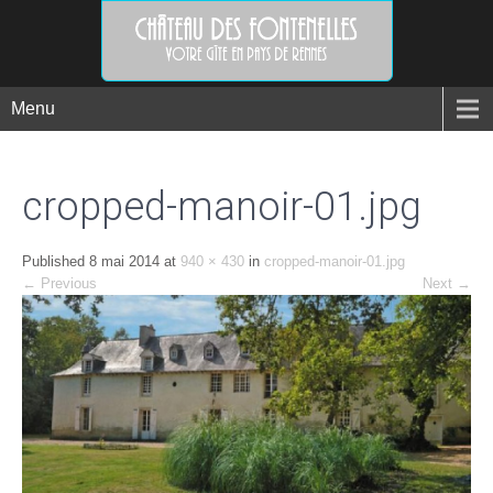
Menu
cropped-manoir-01.jpg
Published
8 mai 2014
at
940 × 430
in
cropped-manoir-01.jpg
←
Previous
Next
→