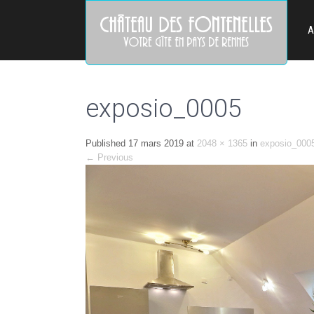
A
exposio_0005
Published
17 mars 2019
at
2048 × 1365
in
exposio_000
←
Previous