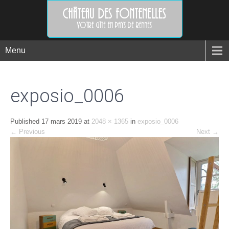
Menu
exposio_0006
Published
17 mars 2019
at
2048 × 1365
in
exposio_0006
←
Previous
Next
→