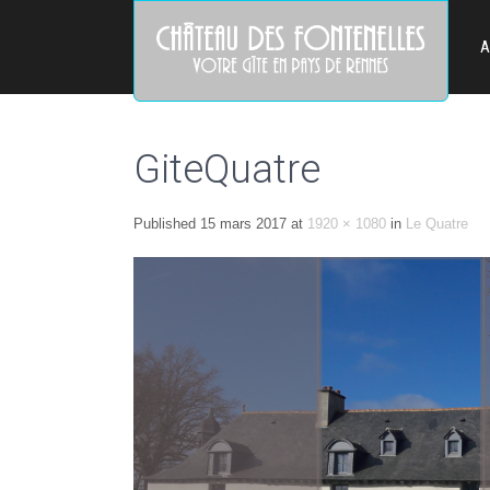
A
GiteQuatre
Published
15 mars 2017
at
1920 × 1080
in
Le Quatre